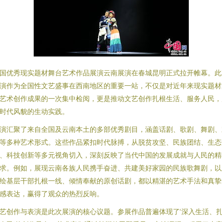
国优秀现实题材舞台艺术作品展演云南展演在春城昆明正式拉开帷幕。此
演作为全国性文艺盛事在西南地区的重要一站，不仅是对近年来现实题材
艺术创作成果的一次集中检阅，更是推动文艺创作扎根生活、服务人民，
时代风貌的生动实践。
演汇聚了来自全国及云南本土的多部优秀剧目，涵盖话剧、歌剧、舞剧、
等多种艺术形式。这些作品紧扣时代脉搏，从脱贫攻坚、民族团结、生态
、科技创新等多元视角切入，深刻反映了当代中国的发展成就与人民的精
求。例如，展现云南各族人民携手奋进、共建美好家园的民族歌舞剧，以
绘基层干部扎根一线、倾情奉献的原创话剧，都以精湛的艺术手法和真挚
感表达，赢得了观众的热烈反响。
艺创作与表演是此次展演的核心议题。参展作品普遍体现了‘深入生活、