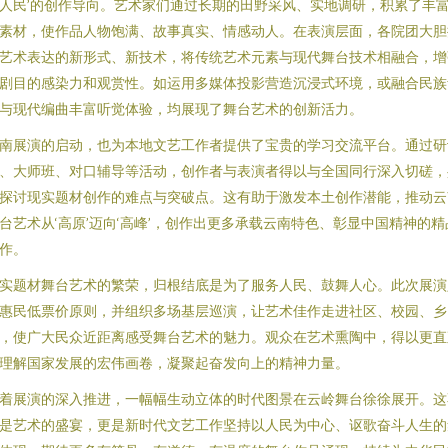
人民’的创作导向。艺术家们通过长期的田野采风、实地调研，积累了丰
素材，使作品人物饱满、故事真实、情感动人。在表演层面，各院团大胆
艺术表达的新形式、新技术，将传统艺术元素与现代舞台技术相融合，增
剧目的感染力和观赏性。如运用多媒体投影营造沉浸式环境，或融合民族
与现代编曲丰富听觉体验，均展现了舞台艺术的创新活力。
南展演的启动，也为本地文艺工作者提供了宝贵的学习交流平台。通过研
、大师班、对口辅导等活动，创作者与表演者得以与全国同行深入切磋，
探讨现实题材创作的难点与突破点。这有助于激发本土创作潜能，推动云
台艺术从‘高原’迈向‘高峰’，创作出更多承载云南特色、彰显中国精神的精
作。
实题材舞台艺术的繁荣，归根结底是为了服务人民、鼓舞人心。此次展演
惠民低票价原则，并组织多场基层巡演，让艺术佳作走进社区、校园、乡
，使广大民众近距离感受舞台艺术的魅力。观众在艺术熏陶中，得以更直
理解国家发展的宏伟画卷，凝聚起奋发向上的精神力量。
着展演的深入推进，一幅幅生动立体的时代图景在云岭舞台徐徐展开。这
是艺术的盛宴，更是新时代文艺工作坚持以人民为中心、讴歌奋斗人生的